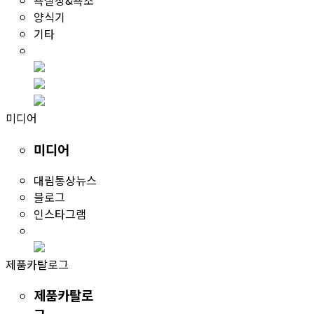
욕실장&욕조
양식기
기타
미디어
미디어
대림통상뉴스
블로그
인스타그램
제품카탈로그
제품카탈로
그